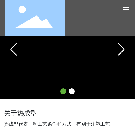
网站首页
协会概况
加入协会
行业动态
技术分享
关于热成型
热成型代表一种工艺条件和方式，有别于注塑工艺
教学培训